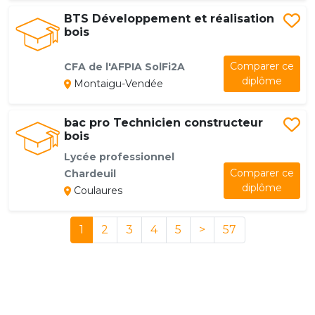
BTS Développement et réalisation
bois
Comparer ce
CFA de l'AFPIA SolFi2A
diplôme
Montaigu-Vendée
bac pro Technicien constructeur
bois
Lycée professionnel
Comparer ce
Chardeuil
diplôme
Coulaures
1
2
3
4
5
>
57