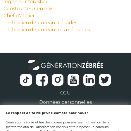
Ingénieur forestier
Constructeur en bois
Chef d'atelier
Technicien de bureau d'études
Technicien de bureau des méthodes
CGU
Données personnelles
1 Rue de la Noë 44300 Nantes
Le respect de ta vie privée compte pour nous !
Génération Zébrée utilise des cookies pour analyser l'utilisation de la
team@generationzebree.fr
plateforme afin de l'améliorer en continu et te proposer un parcours