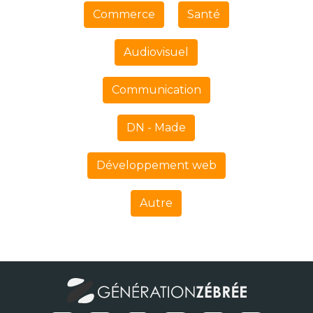
Commerce
Santé
Audiovisuel
Communication
DN - Made
Développement web
Autre