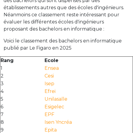
des bachelors qui sont dispensés par des
établissements autres que des écoles d'ingénieurs.
Néanmoins ce classement reste intéressant pour
évaluer les différentes écoles d'ingénieurs
proposant des bachelors en informatique :
Voici le classement des bachelors en informatique
publié par Le Figaro en 2025
Rang
Ecole
1
Ensea
2
Cesi
3
Isep
4
Efrei
5
Unilasalle
6
Esigelec
7
EPF
8
Isen Yncréa
9
Epita