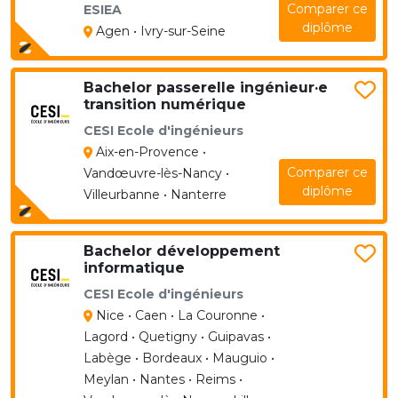
Comparer ce
ESIEA
diplôme
Agen • Ivry-sur-Seine
Bachelor passerelle ingénieur·e
transition numérique
CESI Ecole d'ingénieurs
Aix-en-Provence •
Comparer ce
Vandœuvre-lès-Nancy •
diplôme
Villeurbanne • Nanterre
Bachelor développement
informatique
CESI Ecole d'ingénieurs
Nice • Caen • La Couronne •
Lagord • Quetigny • Guipavas •
Labège • Bordeaux • Mauguio •
Meylan • Nantes • Reims •