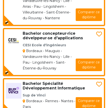
Vandœuvre-lès-Nancy • Lille •
Arras • Pau • Lingolsheim •
Comparer ce
Villeurbanne • Saint-Étienne-
diplôme
du-Rouvray • Nanterre
Bachelor concepteur·rice
dévelppeur·se d'applications
CESI Ecole d'ingénieurs
Bordeaux • Mauguio •
Vandœuvre-lès-Nancy • Lille •
Comparer ce
Pau • Lingolsheim • Saint-
diplôme
Étienne-du-Rouvray
Bachelor Spécialité
Développement Informatique
Sup de Vinci
Comparer ce
Bordeaux • Rennes • Nantes •
diplôme
Paris