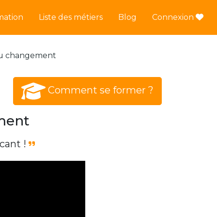
mation
Liste des métiers
Blog
Connexion
du changement
Comment se former ?
ment
cant !