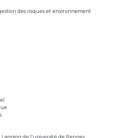
gestion des risques et environnement
el
que
s
 Lannion de l'université de Rennes