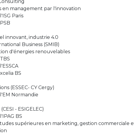
Consulting
es en management par l'innovation
'ISG Paris
 PSB
l innovant, industrie 4.0
national Business (SMIB)
tion d'énergies renouvelables
 TBS
l'ESSCA
xcelia BS
tions (ESSEC- CY Cergy)
 l'EM Normandie
0 (CESI - ESIGELEC)
l'IPAG BS
udes supérieures en marketing, gestion commerciale e
ion