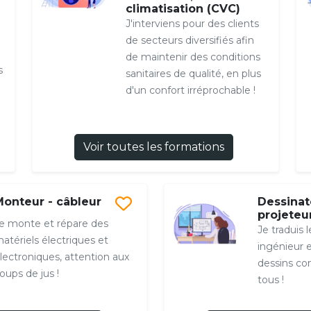
climatisation (CVC)
J'interviens pour des clients
de secteurs diversifiés afin
de maintenir des conditions
s
sanitaires de qualité, en plus
d'un confort irréprochable !
Voir toutes les formations
Monteur - câbleur
Dessinat
projeteu
e monte et répare des
Je traduis 
atériels électriques et
ingénieur 
lectroniques, attention aux
dessins co
oups de jus !
tous !