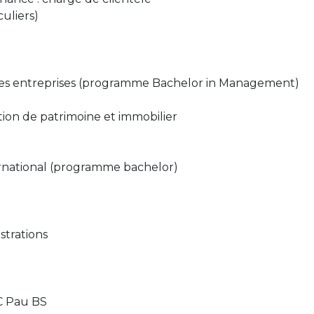
culiers)
es entreprises (programme Bachelor in Management)
tion de patrimoine et immobilier
national (programme bachelor)
strations
C Pau BS