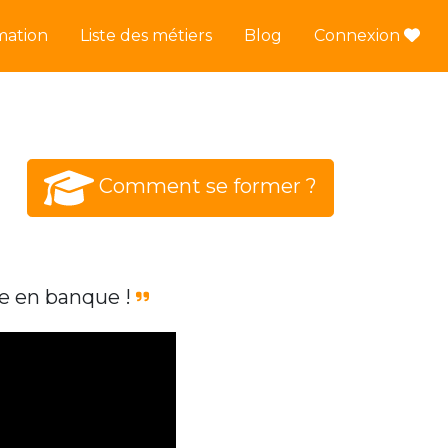
mation
Liste des métiers
Blog
Connexion
Comment se former ?
le en banque !