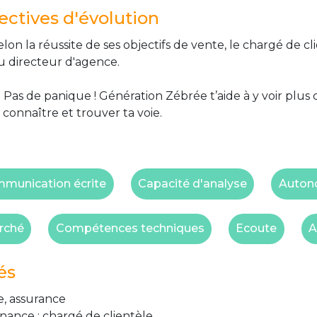
ctives d'évolution
on la réussite de ses objectifs de vente, le chargé de 
u directeur d'agence.
 Pas de panique ! Génération Zébrée t’aide à y voir plus 
 connaître et trouver ta voie.
munication écrite
Capacité d'analyse
Auton
rché
Compétences techniques
Ecoute
A
és
, assurance
nance : chargé de clientèle