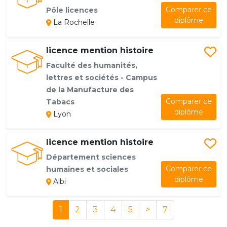
Comparer ce
Pôle licences
diplôme
La Rochelle
licence mention histoire
Faculté des humanités,
lettres et sociétés - Campus
de la Manufacture des
Comparer ce
Tabacs
diplôme
Lyon
licence mention histoire
Département sciences
Comparer ce
humaines et sociales
diplôme
Albi
1
2
3
4
5
>
7