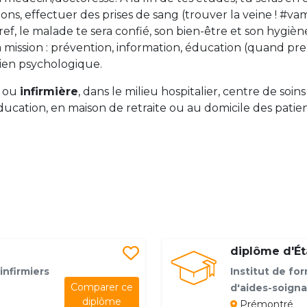
ons, effectuer des prises de sang (trouver la veine ! #vam
ef, le malade te sera confié, son bien-être et son hygiè
a mission : prévention, information, éducation (quand p
tien psychologique.
, ou
infirmière
, dans le milieu hospitalier, centre de soin
cation, en maison de retraite ou au domicile des patients
diplôme d'Éta
infirmiers
Institut de for
Comparer ce
d'aides-soign
diplôme
Prémontré