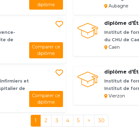
diplôme
Aubagne
diplôme d'Éta
vence-
Institut de for
ite de
du CHU de Ca
Comparer ce
Caen
diplôme
diplôme d'Éta
infirmiers et
Institut de for
pitalier de
Institut de fo
Comparer ce
Vierzon
diplôme
1
2
3
4
5
>
30