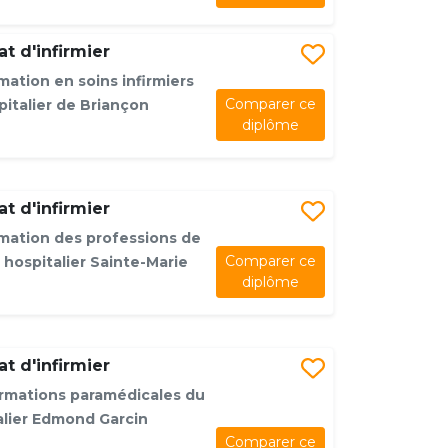
t d'infirmier
mation en soins infirmiers
Comparer ce
italier de Briançon
diplôme
t d'infirmier
rmation des professions de
Comparer ce
 hospitalier Sainte-Marie
diplôme
t d'infirmier
ormations paramédicales du
alier Edmond Garcin
Comparer ce