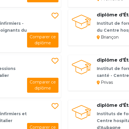
diplôme d'Éta
infirmiers -
Institut de for
soignants du
du Centre hosp
Comparer ce
Briançon
diplôme
diplôme d'Éta
essions
Institut de fo
lier
santé - Centre
Comparer ce
Privas
diplôme
diplôme d'Éta
infirmiers et
Instituts de f
talier
Centre hospit
Comparer ce
d'Aubagne