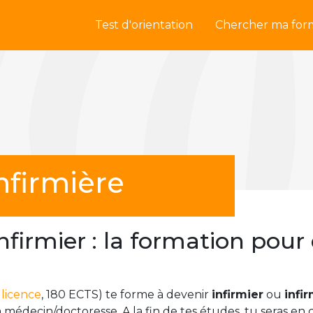
Test d'orientation
Chercher ma for
nfirmière
nfirmier : la formation pour
e
licence
, 180 ECTS) te forme à devenir
infirmier
ou
infi
/la médecin/doctoresse. A la fin de tes études, tu seras e