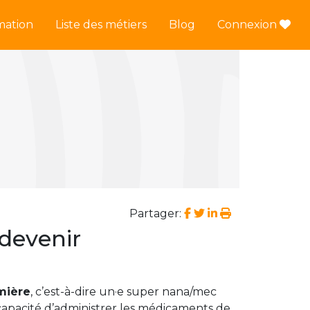
mation
Liste des métiers
Blog
Connexion
Partager:
 devenir
rmière
, c’est-à-dire un·e super nana/mec
n capacité d’administrer les médicaments de