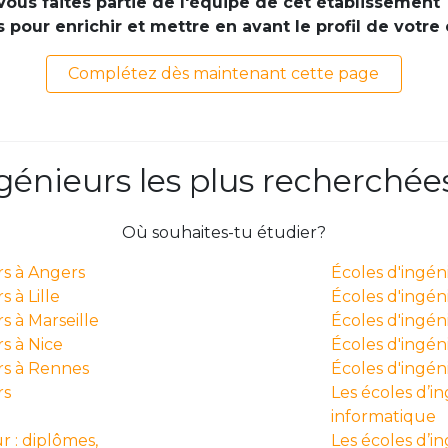
Vous faites partie de l'équipe de cet établissement 
pour enrichir et mettre en avant le profil de votre
Complétez dès maintenant cette page
ngénieurs les plus recherchée
Où souhaites-tu étudier?
rs à Angers
Écoles d'ingé
 à Lille
Écoles d'ingén
s à Marseille
Écoles d'ingén
s à Nice
Écoles d'ingéni
rs à Rennes
Écoles d'ingé
rs
Les écoles d’i
informatique
r : diplômes,
Les écoles d’i