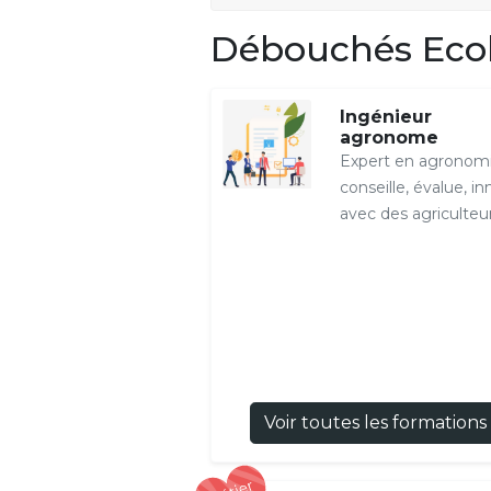
Débouchés Ecol
Ingénieur
agronome
Expert en agronomi
conseille, évalue, i
avec des agriculteurs
Voir toutes les formations