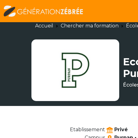
Accueil
Chercher ma formation
Écol
Ec
Pu
École
Etablissement
Privé
Campus
Purpan •