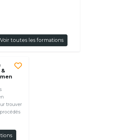
Voir toutes les formations
n
 &
emen
s
en
our trouver
 procédés
ations