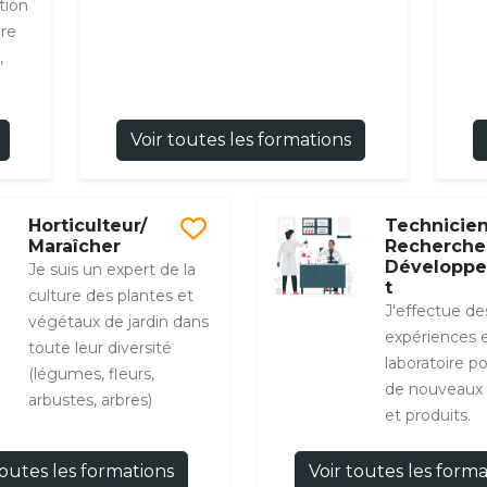
tion
ire
,
Voir toutes les formations
Horticulteur/
Technicie
Maraîcher
Recherche
Développ
Je suis un expert de la
t
culture des plantes et
J'effectue de
végétaux de jardin dans
expériences 
toute leur diversité
laboratoire p
(légumes, fleurs,
de nouveaux
arbustes, arbres)
et produits.
toutes les formations
Voir toutes les form