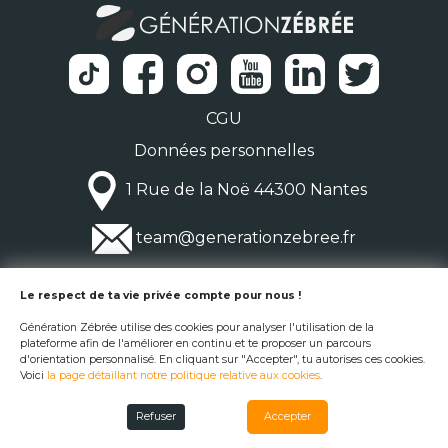
CGU
Données personnelles
1 Rue de la Noë 44300 Nantes
team@generationzebree.fr
© Génération Zébrée 2026
Le respect de ta vie privée compte pour nous !
Génération Zébrée utilise des cookies pour analyser l'utilisation de la
plateforme afin de l'améliorer en continu et te proposer un parcours
d'orientation personnalisé. En cliquant sur "Accepter", tu autorises ces cookies.
Voici
la page détaillant notre politique relative aux cookies
.
Refuser
Accepter