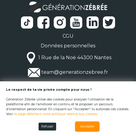
CGU
Données personnelles
1 Rue de la Noë 44300 Nantes
team@generationzebree.fr
© Génération Zébrée 2026
Le respect de ta vie privée compte pour nous !
Génération Zébrée utilise des cookies pour analyser l'utilisation de la
plateforme afin de l'améliorer en continu et te proposer un parcours
d'orientation personnalisé. En cliquant sur "Accepter", tu autorises ces cookies.
Voici
la page détaillant notre politique relative aux cookies
.
Refuser
Accepter