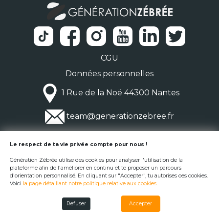
CGU
Données personnelles
1 Rue de la Noë 44300 Nantes
team@generationzebree.fr
© Génération Zébrée 2026
Le respect de ta vie privée compte pour nous !
Génération Zébrée utilise des cookies pour analyser l'utilisation de la
plateforme afin de l'améliorer en continu et te proposer un parcours
d'orientation personnalisé. En cliquant sur "Accepter", tu autorises ces cookies.
Voici
la page détaillant notre politique relative aux cookies
.
Refuser
Accepter