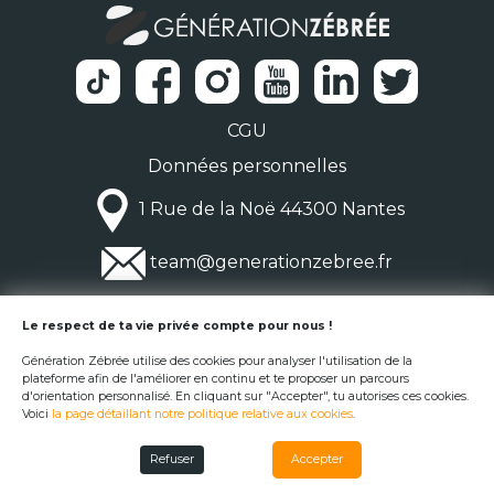
CGU
Données personnelles
1 Rue de la Noë 44300 Nantes
team@generationzebree.fr
© Génération Zébrée 2026
Le respect de ta vie privée compte pour nous !
Génération Zébrée utilise des cookies pour analyser l'utilisation de la
plateforme afin de l'améliorer en continu et te proposer un parcours
d'orientation personnalisé. En cliquant sur "Accepter", tu autorises ces cookies.
Voici
la page détaillant notre politique relative aux cookies
.
Refuser
Accepter